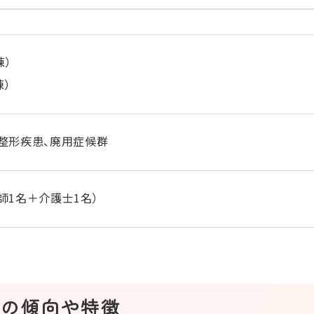
棟）
棟）
整形疾患、廃用症候群
師1名＋介護士1名）
んの傾向や特徴