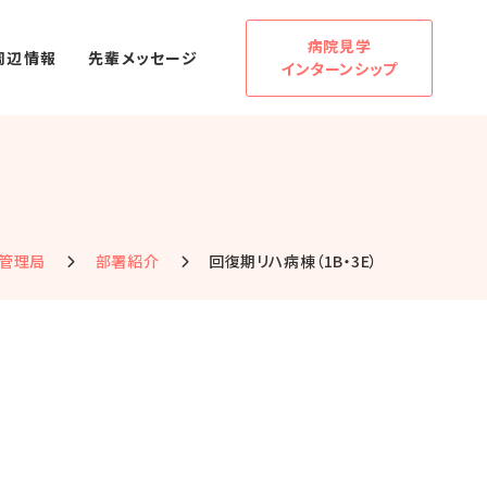
病院見学
周辺情報
先輩メッセージ
インターンシップ
管理局
部署紹介
回復期リハ病棟（1B・3E）