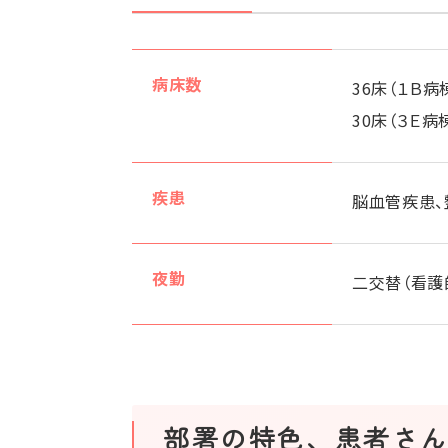
病床数
36床（１Ｂ病
30床（３Ｅ病
疾患
脳血管疾患、
夜勤
二交替（看護
部署の特色、患者さ