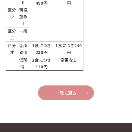
II
490円
円
区分
現役
ウ
並み
I
区分
一般
エ
区分
低所
1食につき
1食につき
240
オ
得 II
230円
円
低所
1食につき
変更なし
得 I
110円
一覧に戻る